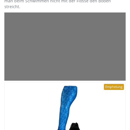
man beim Schwimmen nicht mit der Flosse den Boden
streicht.
Emphelung