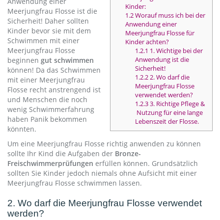
Anwendung einer
Kinder:
Meerjungfrau Flosse ist die
1.2
Worauf muss ich bei der
Sicherheit! Daher sollten
Anwendung einer
Kinder bevor sie mit dem
Meerjungfrau Flosse für
Schwimmen mit einer
Kinder achten?
Meerjungfrau Flosse
1.2.1
1. Wichtige bei der
Anwendung ist die
beginnen
gut schwimmen
Sicherheit!
können! Da das Schwimmen
1.2.2
2. Wo darf die
mit einer Meerjungfrau
Meerjungfrau Flosse
Flosse recht anstrengend ist
verwendet werden?
und Menschen die noch
1.2.3
3. Richtige Pflege &
wenig Schwimmerfahrung
Nutzung für eine lange
haben Panik bekommen
Lebenszeit der Flosse.
könnten.
Um eine Meerjungfrau Flosse richtig anwenden zu können
sollte Ihr Kind die Aufgaben der
Bronze-
Freischwimmerprüfungen
erfüllen können. Grundsätzlich
sollten Sie Kinder jedoch niemals ohne Aufsicht mit einer
Meerjungfrau Flosse schwimmen lassen.
2. Wo darf die Meerjungfrau Flosse verwendet
werden?