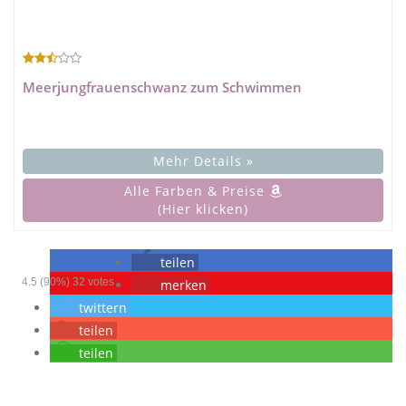
Meerjungfrauenschwanz zum Schwimmen
Mehr Details »
Alle Farben & Preise
(Hier klicken)
teilen
4.5
(90%)
32
votes
merken
twittern
teilen
teilen